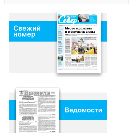
Свежий
номер