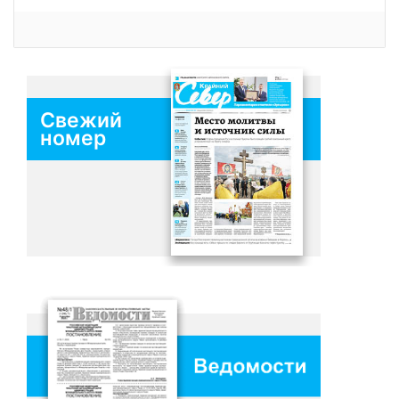
Свежий
номер