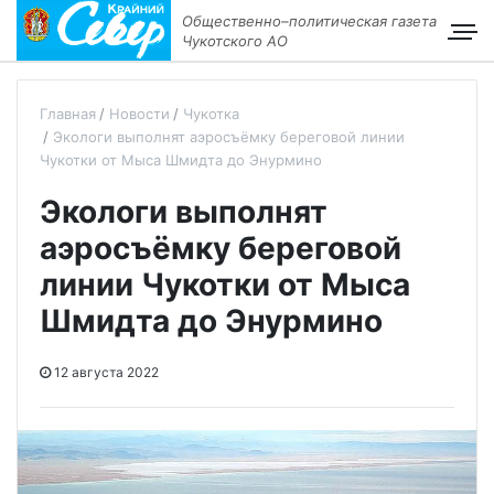
Общественно–политическая газета
Чукотского АО
Главная
Новости
Чукотка
Экологи выполнят аэросъёмку береговой линии
Чукотки от Мыса Шмидта до Энурмино
Экологи выполнят
аэросъёмку береговой
линии Чукотки от Мыса
Шмидта до Энурмино
12 августа 2022