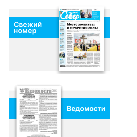
Свежий
номер