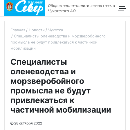
Общественно–политическая газета
Чукотского АО
Главная
Новости
Чукотка
Специалисты оленеводства и морзверобойного
промысла не будут привлекаться к частичной
мобилизации
Специалисты
оленеводства и
морзверобойного
промысла не будут
привлекаться к
частичной мобилизации
28 октября 2022