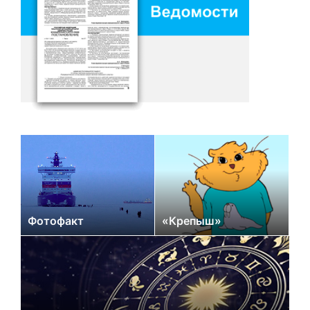
Фотофакт
«Крепыш»