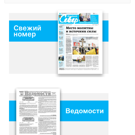
Свежий
номер