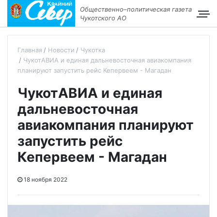
Общественно–политическая газета
Чукотского АО
Главная
Новости
Чукотка
ЧукотАВИА и единая дальневосточная авиакомпания
планируют запустить рейс Кепервеем - Магадан
ЧукотАВИА и единая
дальневосточная
авиакомпания планируют
запустить рейс
Кепервеем - Магадан
18 ноября 2022