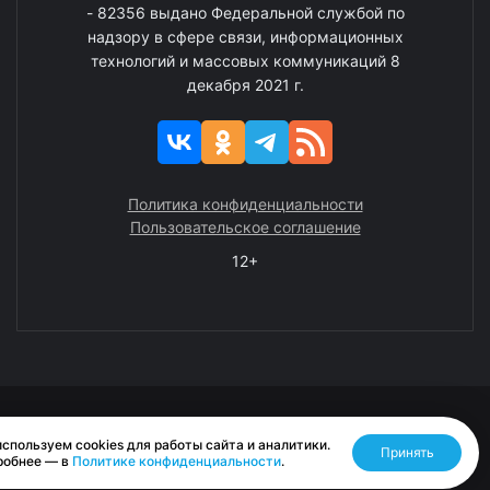
- 82356 выдано Федеральной службой по
надзору в сфере связи, информационных
технологий и массовых коммуникаций 8
декабря 2021 г.
Политика конфиденциальности
Пользовательское соглашение
12+
© 2008—2025 ГАУ ЧАО «Издательство «Крайний Север»
спользуем cookies для работы сайта и аналитики.
Принять
Разработано RASA
робнее — в
Политике конфиденциальности
.