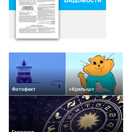
Фотофакт
«Крепыш»
Гороскоп