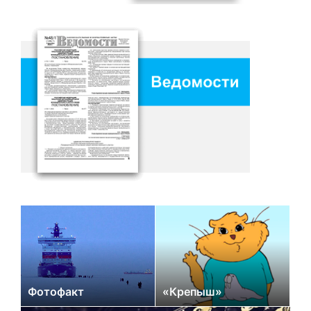
Фотофакт
«Крепыш»