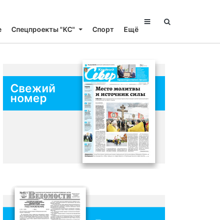
е
Спецпроекты "КС"
Спорт
Ещё
Свежий
номер