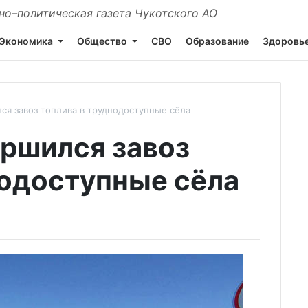
о–политическая газета Чукотского АО
Экономика
Общество
СВО
Образование
Здоровь
ся завоз топлива в труднодоступные сёла
ершился завоз
нодоступные сёла