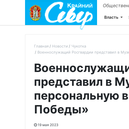
Общественн
Власть
Главная
Новости
Чукотка
Военнослужащий Росгвардии представил в Муз
Военнослужащи
представил в М
персональную 
Победы»
19 мая 2023