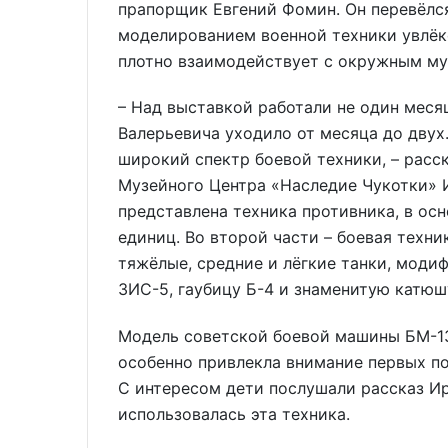
прапорщик Евгений Фомин. Он перевёлся 
моделированием военной техники увлёкс
плотно взаимодействует с окружным му
– Над выставкой работали не один месяц
Валерьевича уходило от месяца до двух
широкий спектр боевой техники, – расс
Музейного Центра «Наследие Чукотки» И
представлена техника противника, в ос
единиц. Во второй части – боевая техн
тяжёлые, средние и лёгкие танки, моди
ЗИС-5, гаубицу Б-4 и знаменитую катюш
Модель советской боевой машины БМ-13
особенно привлекла внимание первых п
С интересом дети послушали рассказ Ир
использовалась эта техника.