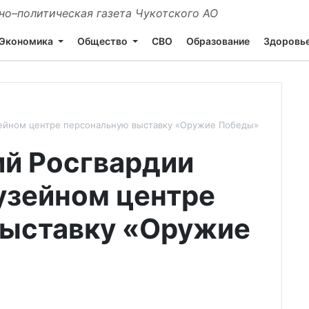
о–политическая газета Чукотского АО
Экономика
Общество
СВО
Образование
Здоровь
ейном центре персональную выставку «Оружие Победы»
й Росгвардии
узейном центре
выставку «Оружие