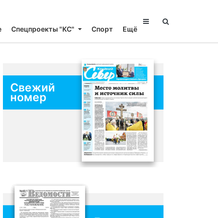
е
Спецпроекты "КС"
Спорт
Ещё
Свежий
номер