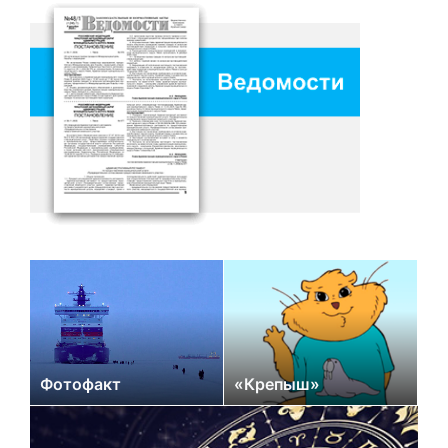
Фотофакт
«Крепыш»