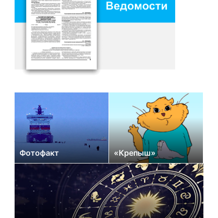
Фотофакт
«Крепыш»