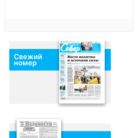
Свежий
номер