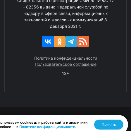
Свидетельство о регистрации СМИ Эл № ФС 77
- 82356 выдано Федеральной службой по
надзору в сфере связи, информационных
технологий и массовых коммуникаций 8
декабря 2021 г.
Политика конфиденциальности
Пользовательское соглашение
12+
© 2008—2025 ГАУ ЧАО «Издательство «Крайний Север»
спользуем cookies для работы сайта и аналитики.
Принять
Разработано RASA
робнее — в
Политике конфиденциальности
.