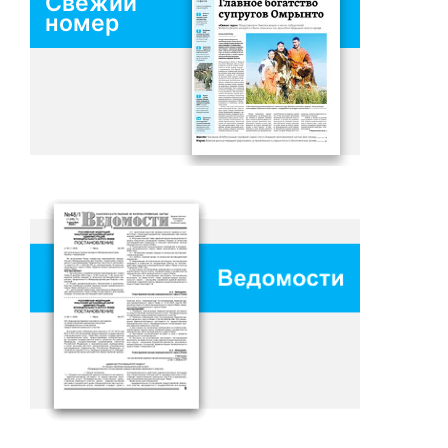
Свежий
номер