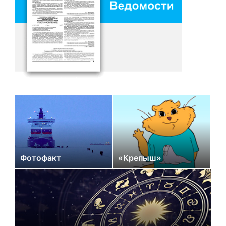
Фотофакт
«Крепыш»