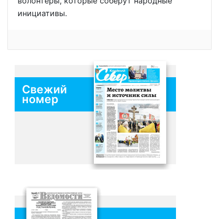
волонтёры, которые соберут народные
инициативы.
Свежий
номер