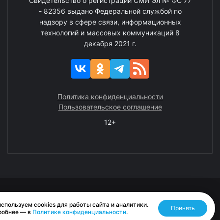
Свидетельство о регистрации СМИ Эл № ФС 77
- 82356 выдано Федеральной службой по
надзору в сфере связи, информационных
технологий и массовых коммуникаций 8
декабря 2021 г.
Политика конфиденциальности
Пользовательское соглашение
12+
© 2008—2025 ГАУ ЧАО «Издательство «Крайний Север»
спользуем cookies для работы сайта и аналитики.
Принять
Разработано RASA
робнее — в
Политике конфиденциальности
.