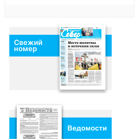
Свежий
номер