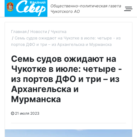
Общественно–политическая газета
Чукотского АО
Главная
Новости
Чукотка
Семь судов ожидают на Чукотке в июле: четыре - из
портов ДФО и три – из Архангельска и Мурманска
Семь судов ожидают на
Чукотке в июле: четыре -
из портов ДФО и три – из
Архангельска и
Мурманска
21 июля 2023