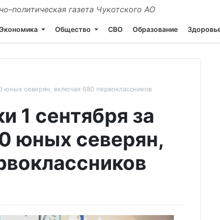
о–политическая газета Чукотского АО
Экономика
Общество
СВО
Образование
Здоровь
50 юных северян, включая 680 первоклассников
и 1 сентября за
50 юных северян,
рвоклассников