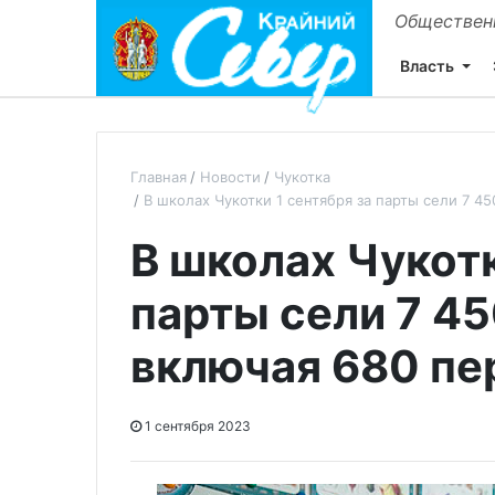
Общественн
Власть
Главная
Новости
Чукотка
В школах Чукотки 1 сентября за парты сели 7 4
В школах Чукотк
парты сели 7 4
включая 680 пе
1 сентября 2023