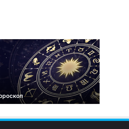
ороскоп