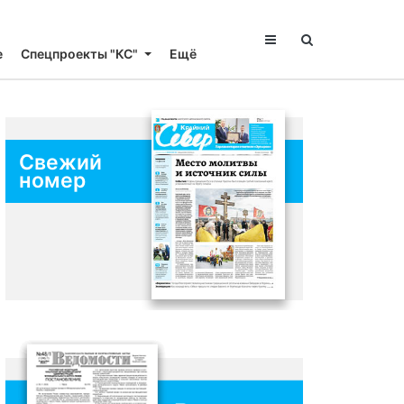
е
Спецпроекты "КС"
Ещё
Свежий
номер