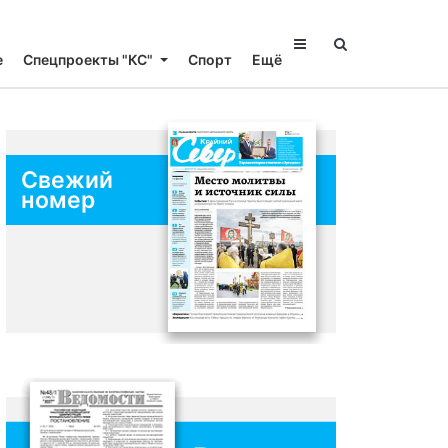
е
Спецпроекты "КС"
Спорт
Ещё
Свежий
номер