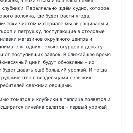
Москвы, а пока я сам и вся наша семья
клубники. Параллельно ждём судно, которое
вого волокна, где будет расти ягода, –
анически чистом материале мы выращиваем и
, укроп и петрушку, поступающие в столовые
рилавки магазинов окружного центра и
нимателя, одних только огурцов в день тут
ти от поступивших заявок. В ближайшее время
ёхмесячный цикл, будут обновлены – их
е будет давать ещё больший урожай. И тогда
рудничество с владельцами сельских
отребителей свежими овощами.
имо томатов и клубники в теплице появятся и
расширится линейка салатов – первый урожай