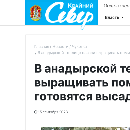
Общественн
Власть
Главная
Новости
Чукотка
В анадырской теплице начали выращивать поми
В анадырской т
выращивать по
готовятся выса
15 сентября 2023