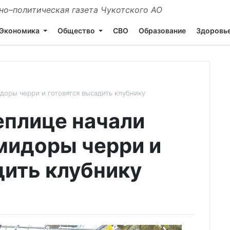
о–политическая газета Чукотского АО
Экономика
Общество
СВО
Образование
Здоровь
доры черри и готовятся высадить клубнику
еплице начали
мидоры черри и
дить клубнику