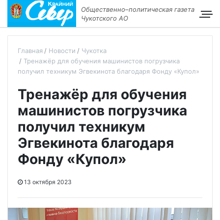
Общественно–политическая газета
Чукотского АО
Главная
Новости
Чукотка
Тренажёр для обучения машинистов погрузчика
получил техникум Эгвекинота благодаря Фонду «Купол»
Тренажёр для обучения
машинистов погрузчика
получил техникум
Эгвекинота благодаря
Фонду «Купол»
13 октября 2023