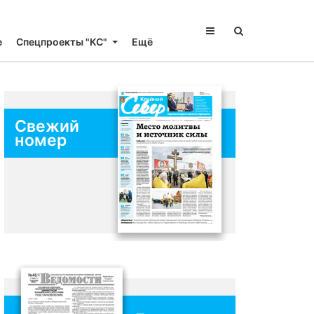
е
Спецпроекты "КС"
Ещё
Свежий
номер