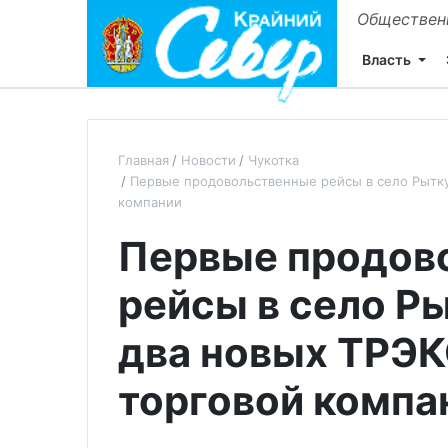
Общественн
Власть
Главная
Новости
Чукотка
Первые продовольственные рейсы в село Рытк
компании
Первые продов
рейсы в село Р
два новых ТРЭ
торговой компа