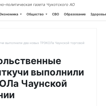
о–политическая газета Чукотского АО
Экономика
Общество
СВО
Образование
Здоровь
учи выполнили два новых ТРЭКОЛа Чаунской торговой
ольственные
ыткучи выполнили
КОЛа Чаунской
нии