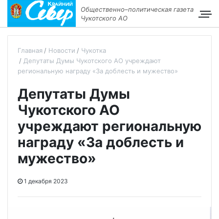
Общественно–политическая газета
Чукотского АО
Главная
Новости
Чукотка
Депутаты Думы Чукотского АО учреждают
региональную награду «За доблесть и мужество»
Депутаты Думы
Чукотского АО
учреждают региональную
награду «За доблесть и
мужество»
1 декабря 2023