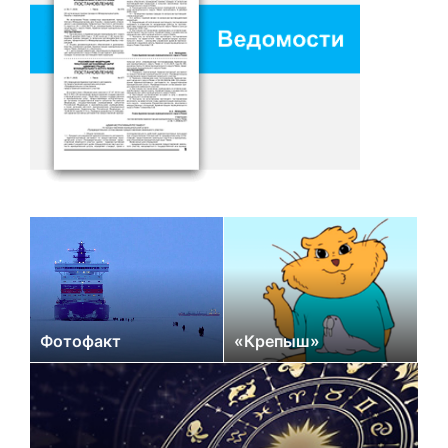
Фотофакт
«Крепыш»