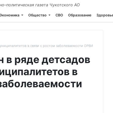
о–политическая газета Чукотского АО
Экономика
Общество
СВО
Образование
Здоровь
муниципалитетов в связи с ростом заболеваемости ОРВИ
н в ряде детсадов
иципалитетов в
 заболеваемости