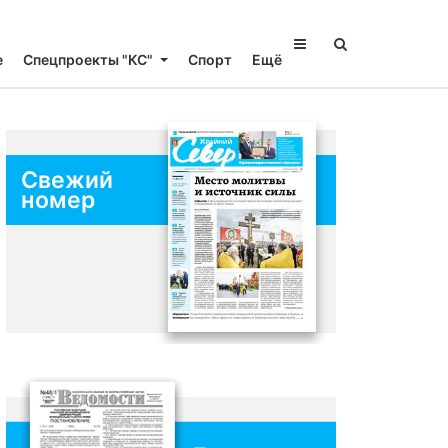
е
Спецпроекты "КС"
Спорт
Ещё
Свежий
номер