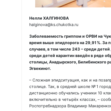
Нелли ХАЛГИНОВА
halginova@ks.chukotka.ru
Заболеваемость гриппом и ОРВИ на Чук
время выше эпидпорога на 29,91 %. За
случаев, в том числе 243 – среди детей
среди детей карантин введён в ряде о
столицы, Анадырского, Билибинского р
Эгвекинот.
– Сложная эпидситуация, как и на поза
столице. Так, в средней школе № 1 город
дистанционно обучались ученики 10 клас
включительно в четырёх классах, – соо
Роспотребнадзора Владимир Макаренков