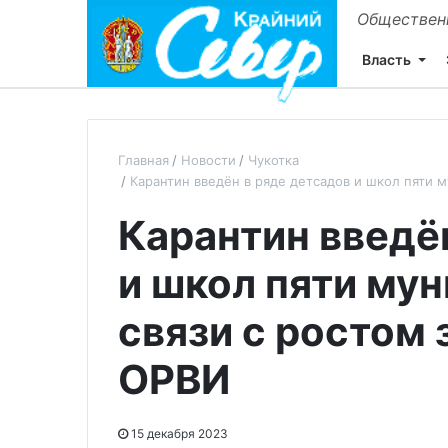
Общественн
Власть
Главная
Новости
Чукотка
Карантин введён в ряде детсадов и школ пяти 
Карантин введё
и школ пяти мун
связи с ростом
ОРВИ
15 декабря 2023