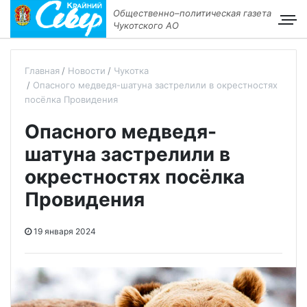
Общественно–политическая газета
Чукотского АО
Главная
Новости
Чукотка
Опасного медведя-шатуна застрелили в окрестностях
посёлка Провидения
Опасного медведя-
шатуна застрелили в
окрестностях посёлка
Провидения
19 января 2024