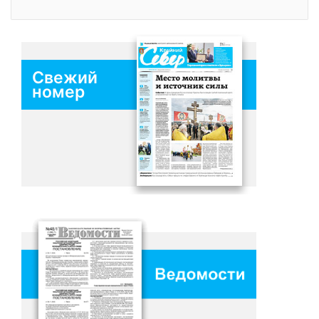
Свежий
номер