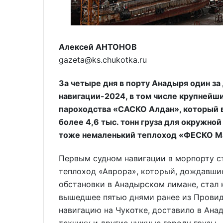
Алексей АНТОНОВ
gazeta@ks.chukotka.ru
За четыре дня в порту Анадыря один за 
навигации-2024, в том числе крупнейш
пароходства «САСКО Алдан», который в
более 4,6 тыс. тонн груза для окружно
тоже немаленький теплоход «ФЕСКО М
Первым судном навигации в морпорту ст
теплоход «Аврора», который, дождавши
обстановки в Анадырском лимане, стал к
вышедшее пятью днями ранее из Провид
навигацию на Чукотке, доставило в Ана
технику и другие нужные городу грузы.