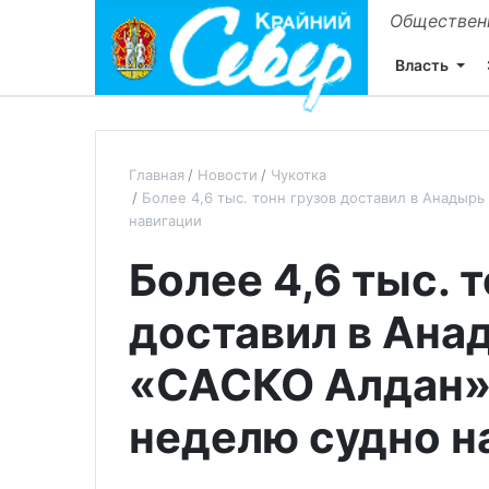
Общественн
Власть
Главная
Новости
Чукотка
Более 4,6 тыс. тонн грузов доставил в Анадыр
навигации
Более 4,6 тыс. 
доставил в Ана
«САСКО Алдан» 
неделю судно н