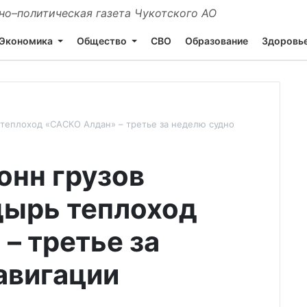
о–политическая газета Чукотского АО
Экономика
Общество
СВО
Образование
Здоровь
ь теплоход «САСКО Алдан» – третье за неделю судно
тонн грузов
дырь теплоход
– третье за
авигации