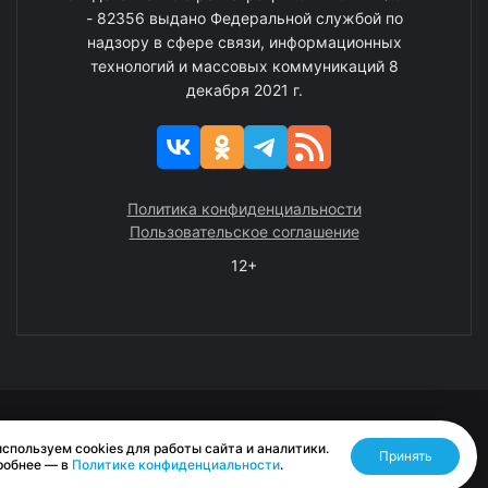
- 82356 выдано Федеральной службой по
надзору в сфере связи, информационных
технологий и массовых коммуникаций 8
декабря 2021 г.
Политика конфиденциальности
Пользовательское соглашение
12+
© 2008—2025 ГАУ ЧАО «Издательство «Крайний Север»
спользуем cookies для работы сайта и аналитики.
Принять
Разработано RASA
робнее — в
Политике конфиденциальности
.