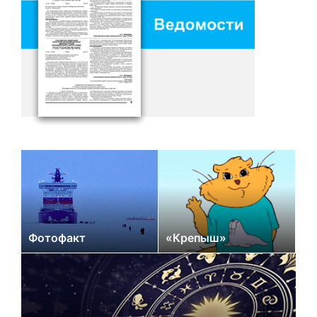
Фотофакт
«Крепыш»