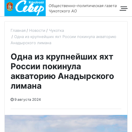
Общественно–политическая газета
Чукотского АО
Главная
Новости
Чукотка
Одна из крупнейших яхт России покинула акваторию
Анадырского лимана
Одна из крупнейших яхт
России покинула
акваторию Анадырского
лимана
9 августа 2024