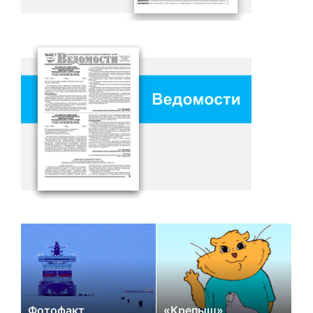
Фотофакт
«Крепыш»