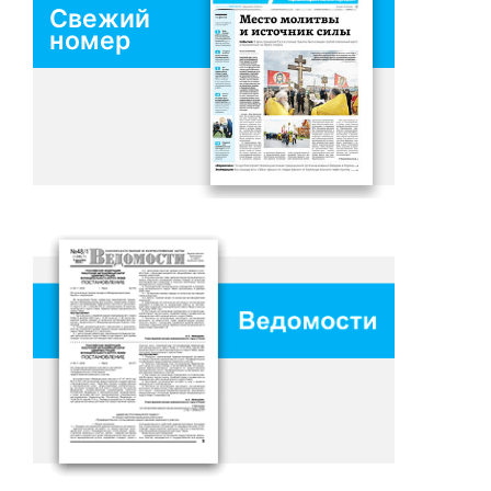
Свежий
номер