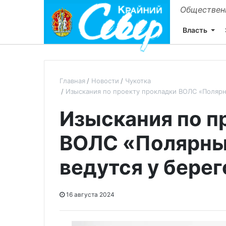
Общественн
Власть
Главная
Новости
Чукотка
Изыскания по проекту прокладки ВОЛС «Полярн
Изыскания по п
ВОЛС «Полярны
ведутся у бере
16 августа 2024