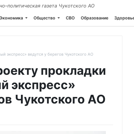
о–политическая газета Чукотского АО
Экономика
Общество
СВО
Образование
Здоровь
ый экспресс» ведутся у берегов Чукотского АО
роекту прокладки
й экспресс»
гов Чукотского АО