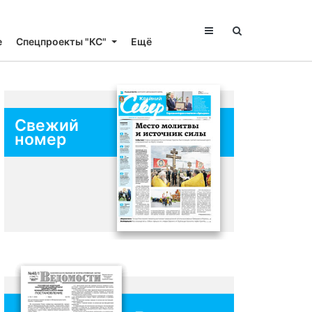
е
Спецпроекты "КС"
Ещё
Свежий
номер