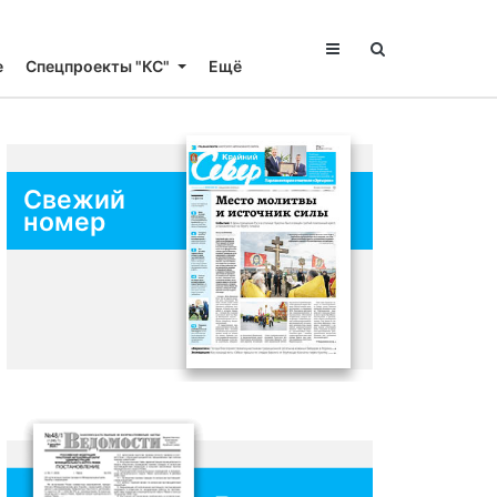
е
Спецпроекты "КС"
Ещё
Свежий
номер