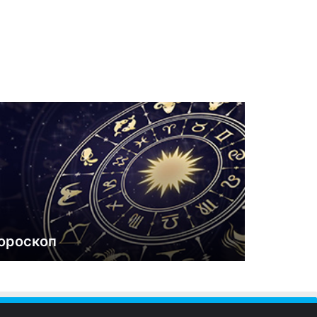
ороскоп