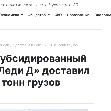
о–политическая газета Чукотского АО
Экономика
Общество
СВО
Образование
Здоровь
еди Д» доставил в Певек 2,3 тыс. тонн грузов
убсидированный
«Леди Д» доставил
 тонн грузов