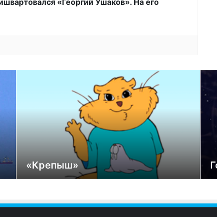
ришвартовался «Георгий Ушаков». На его
«Крепыш»
Г