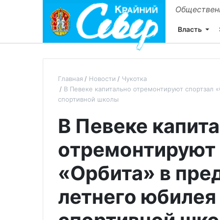
Общественн
Власть
Главная
Новости
Чукотка
В Певеке капитально отремонтируют спортзал 
спортивной школы
В Певеке капит
отремонтируют 
«Орбита» в пре
летнего юбилея