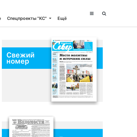
е
Спецпроекты "КС"
Ещё
Свежий
номер