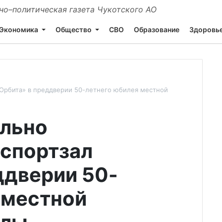
о–политическая газета Чукотского АО
Экономика
Общество
СВО
Образование
Здоровь
«Орбита» в преддверии 50-летнего юбилея местной
ально
спортзал
ддверии 50-
 местной