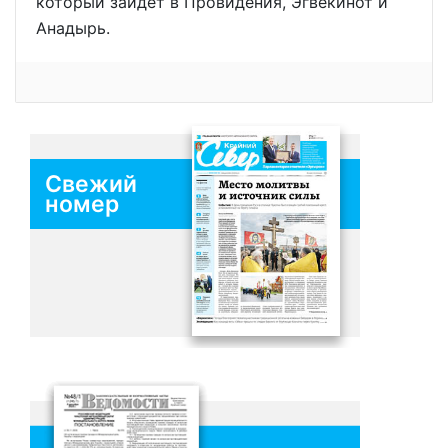
который зайдёт в Провидения, Эгвекинот и
Анадырь.
Свежий
номер