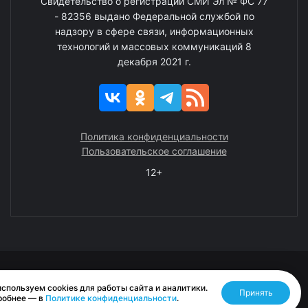
Свидетельство о регистрации СМИ Эл № ФС 77
- 82356 выдано Федеральной службой по
надзору в сфере связи, информационных
технологий и массовых коммуникаций 8
декабря 2021 г.
Политика конфиденциальности
Пользовательское соглашение
12+
© 2008—2025 ГАУ ЧАО «Издательство «Крайний Север»
спользуем cookies для работы сайта и аналитики.
Принять
Разработано RASA
робнее — в
Политике конфиденциальности
.