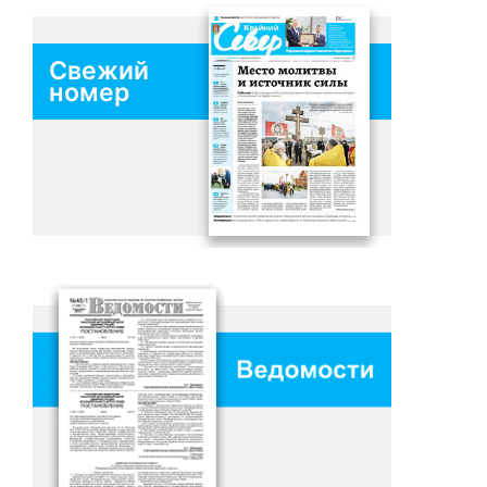
Свежий
номер