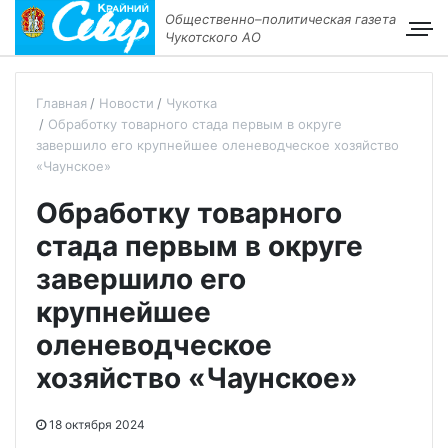
Общественно–политическая газета
Чукотского АО
Главная
Новости
Чукотка
Обработку товарного стада первым в округе
завершило его крупнейшее оленеводческое хозяйство
«Чаунское»
Обработку товарного
стада первым в округе
завершило его
крупнейшее
оленеводческое
хозяйство «Чаунское»
18 октября 2024