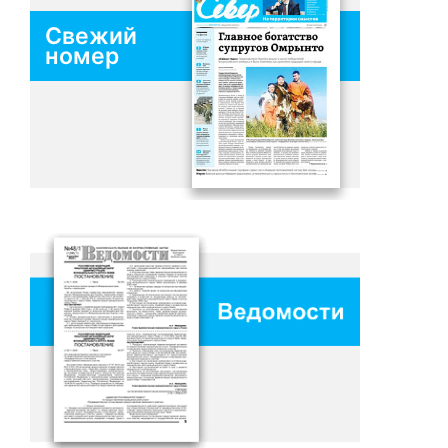
Свежий
номер