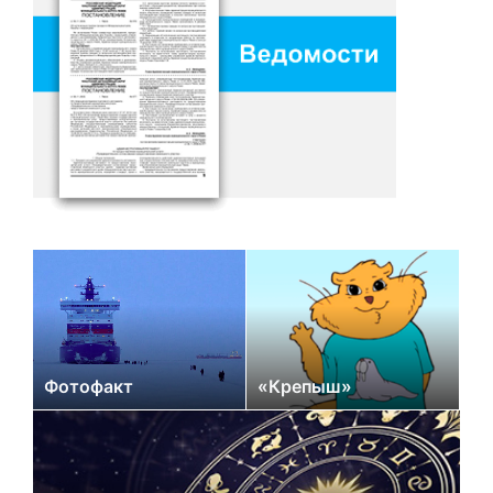
Фотофакт
«Крепыш»