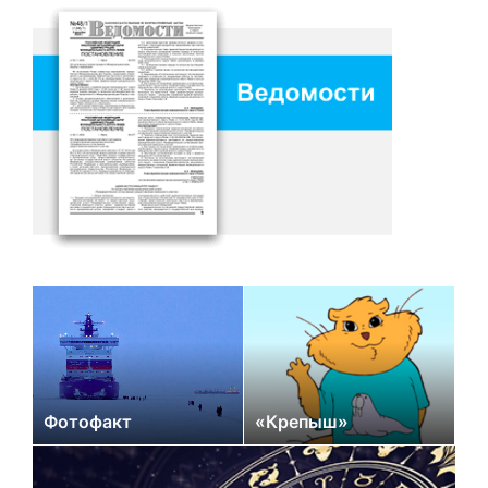
Фотофакт
«Крепыш»