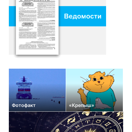
Фотофакт
«Крепыш»