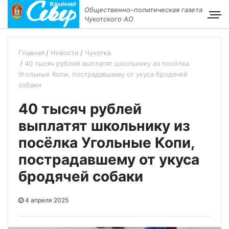
Общественно–политическая газета
Чукотского АО
Главная
Новости
Чукотка
40 тысяч рублей выплатят школьнику из посёлка
Угольные Копи, пострадавшему от укуса бродячей
собаки
40 тысяч рублей
выплатят школьнику из
посёлка Угольные Копи,
пострадавшему от укуса
бродячей собаки
4 апреля 2025