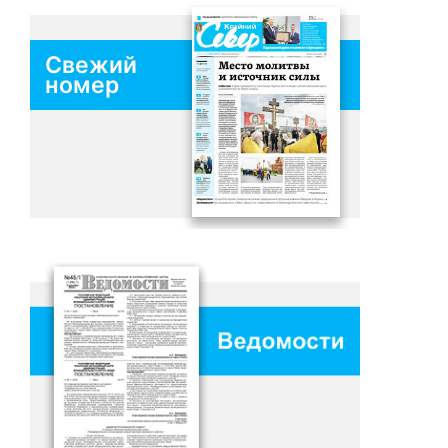
Свежий
номер