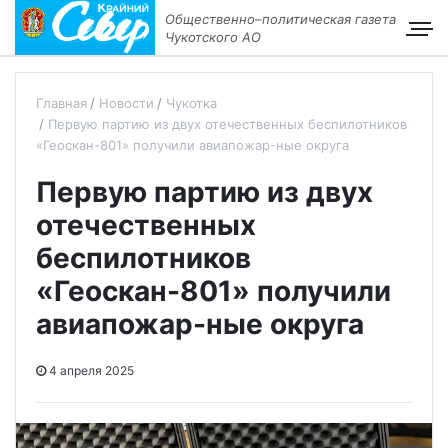
Общественно–политическая газета
Чукотского АО
Главная
Новости
Чукотка
Первую партию из двух отечественных беспилотников
«Геоскан-801» получили авиапожар-ные округа
Первую партию из двух
отечественных
беспилотников
«Геоскан-801» получили
авиапожар-ные округа
4 апреля 2025