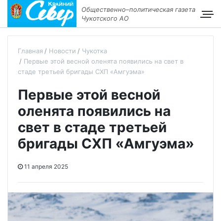
Общественно–политическая газета
Чукотского АО
Главная
Новости
Чукотка
Первые этой весной оленята появились на свет в
стаде третьей бригады СХП «Амгуэма»
Первые этой весной
оленята появились на
свет в стаде третьей
бригады СХП «Амгуэма»
11 апреля 2025