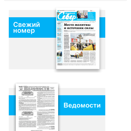
Свежий
номер