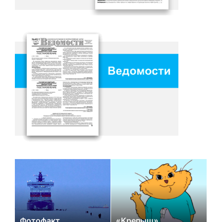
Фотофакт
«Крепыш»