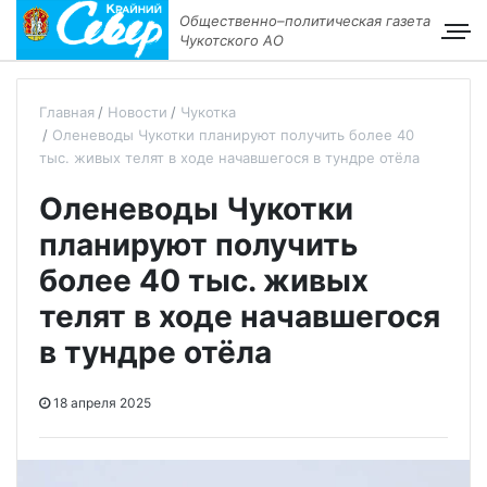
Общественно–политическая газета
Чукотского АО
Главная
Новости
Чукотка
Оленеводы Чукотки планируют получить более 40
тыс. живых телят в ходе начавшегося в тундре отёла
Оленеводы Чукотки
планируют получить
более 40 тыс. живых
телят в ходе начавшегося
в тундре отёла
18 апреля 2025