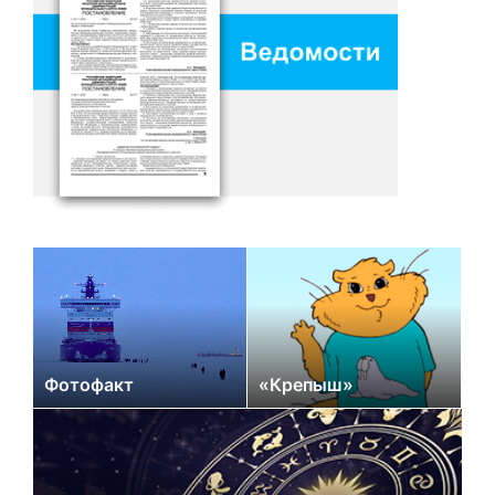
Фотофакт
«Крепыш»