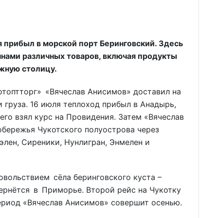
 прибыл в морской порт Беринговский. Здесь
ннами различных товаров, включая продукты
ужную столицу.
отоптторг» «Вячеслав Анисимов» доставил на
 груза. 16 июля теплоход прибыл в Анадырь,
чего взял курс на Провидения. Затем «Вячеслав
обережья Чукотского полуострова через
элен, Сиреники, Нунлигран, Энмелен и
овольствием сёла беринговского куста –
ернётся в Приморье. Второй рейс на Чукотку
ериод «Вячеслав Анисимов» совершит осенью.