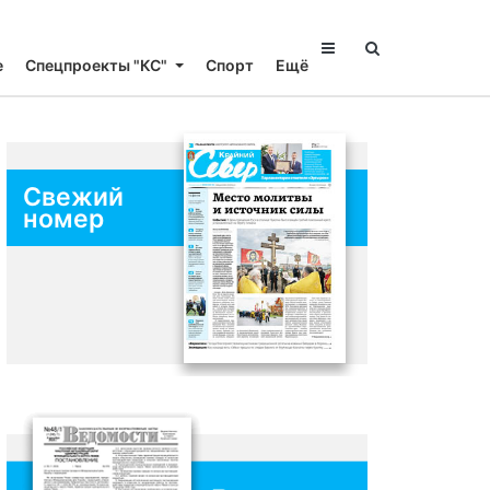
е
Спецпроекты "КС"
Спорт
Ещё
Свежий
номер