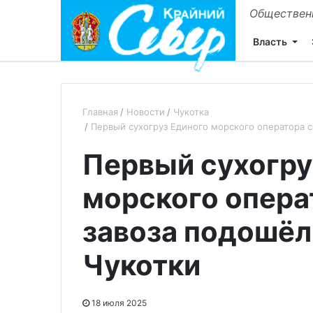
Общественн
Власть
Главная
Новости
Чукотка
Первый сухогруз Единого морского оператора с
Первый сухогру
морского опера
завоза подошёл
Чукотки
18 июля 2025