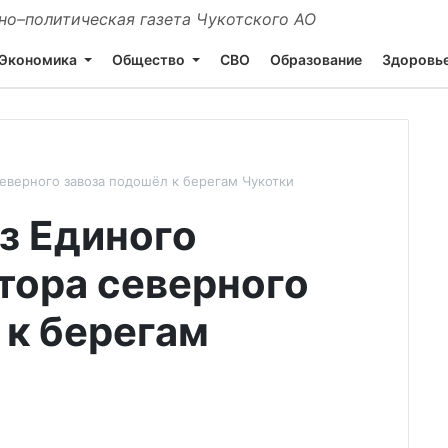
о–политическая газета Чукотского АО
Экономика
Общество
СВО
Образование
Здоровь
еверного завоза подошёл к берегам Чукотки
з Единого
тора северного
 к берегам