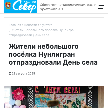
Общественно–политическая газета
Чукотского АО
Главная
Новости
Чукотка
Жители небольшого посёлка Нунлигран
отпраздновали День села
Жители небольшого
посёлка Нунлигран
отпраздновали День села
22 августа 2025