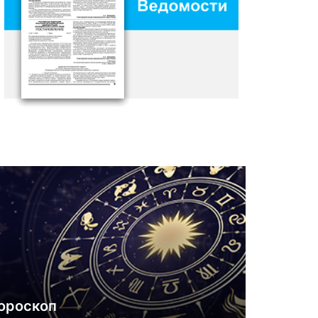
ороскоп