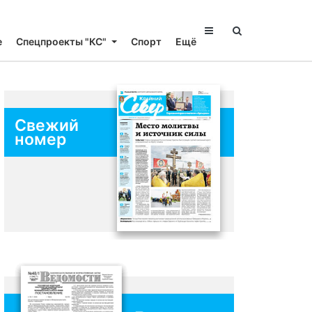
е
Спецпроекты "КС"
Спорт
Ещё
Свежий
номер