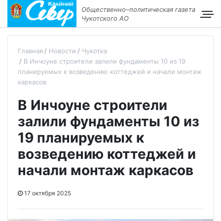
Общественно–политическая газета
Чукотского АО
Главная
Новости
Чукотка
В Инчоуне строители залили фундаменты 10 из 19
планируемых к возведению коттеджей и начали монтаж
каркасов
В Инчоуне строители
залили фундаменты 10 из
19 планируемых к
возведению коттеджей и
начали монтаж каркасов
17 октября 2025