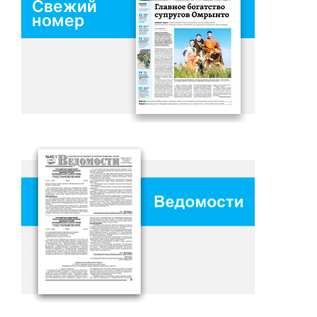
Свежий
номер