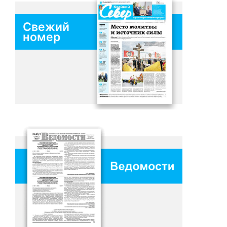
Свежий
номер