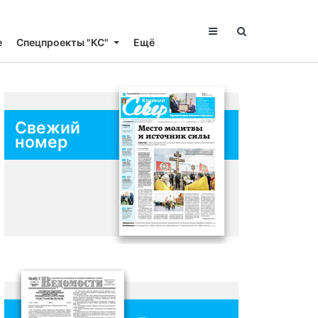
е
Спецпроекты "КС"
Ещё
Свежий
номер