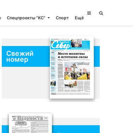
е
Спецпроекты "КС"
Спорт
Ещё
Свежий
номер