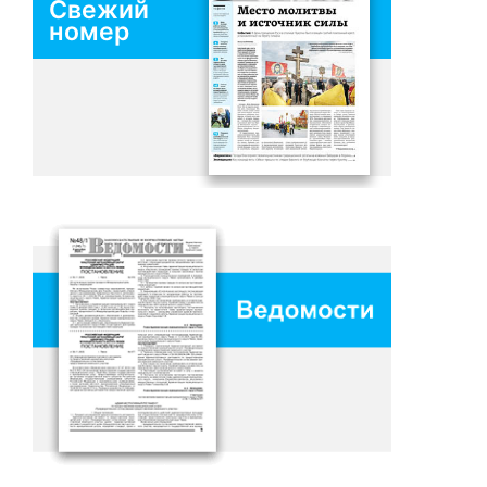
Свежий
номер