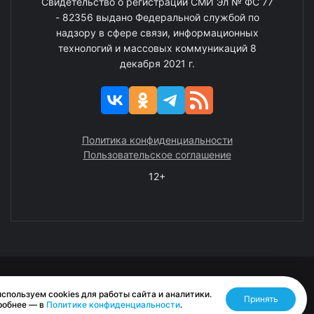
Свидетельство о регистрации СМИ Эл № ФС 77
- 82356 выдано Федеральной службой по
надзору в сфере связи, информационных
технологий и массовых коммуникаций 8
декабря 2021 г.
Политика конфиденциальности
Пользовательское соглашение
12+
© 2008—2025 ГАУ ЧАО «Издательство «Крайний Север»
спользуем cookies для работы сайта и аналитики.
Принять
Разработано RASA
робнее — в
Политике конфиденциальности
.